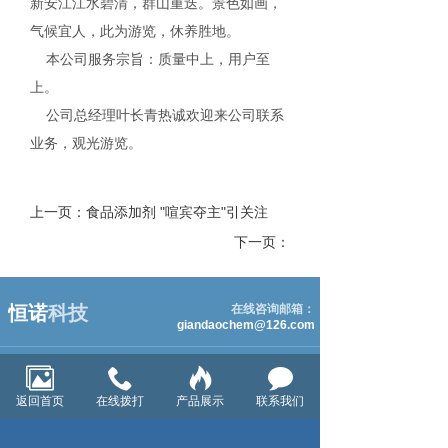
新安江江水碧清，群山重迭。景色如画，
气候宜人，此为游览，休养胜地。
本公司服务宗旨：质量中上，用户至
上。
公司总经理叶长青热诚欢迎来公司联系
业务，观光游览。
上一页：食品添加剂 "喧宾夺主"引关注
下一页：
恒诺
科技
在线咨询邮箱：
giandaochem@126.com
网站首页
关于我们
产品中心
返回首页
在线拨打
产品展示
联系我们
新闻中心
在线咨询
联系我们