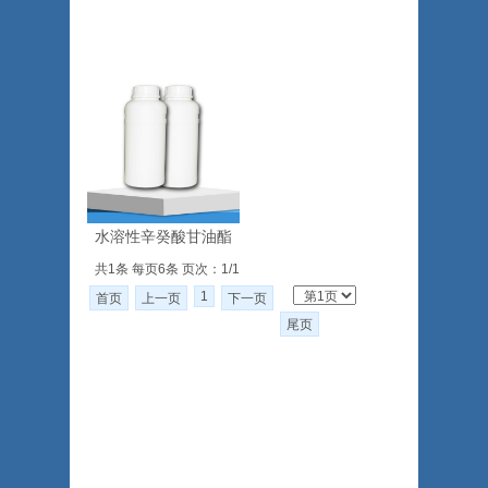
水溶性辛癸酸甘油酯
共1条 每页6条 页次：1/1
1
首页
上一页
下一页
尾页